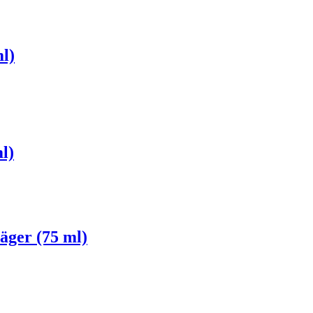
l)
l)
äger (75 ml)