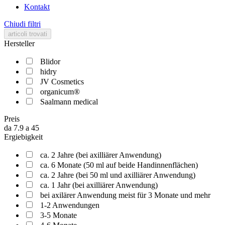
Kontakt
Chiudi filtri
articoli trovati
Hersteller
Blidor
hidry
JV Cosmetics
organicum®
Saalmann medical
Preis
da
7.9
a
45
Ergiebigkeit
ca. 2 Jahre (bei axilliärer Anwendung)
ca. 6 Monate (50 ml auf beide Handinnenflächen)
ca. 2 Jahre (bei 50 ml und axilliärer Anwendung)
ca. 1 Jahr (bei axilliärer Anwendung)
bei axilärer Anwendung meist für 3 Monate und mehr
1-2 Anwendungen
3-5 Monate