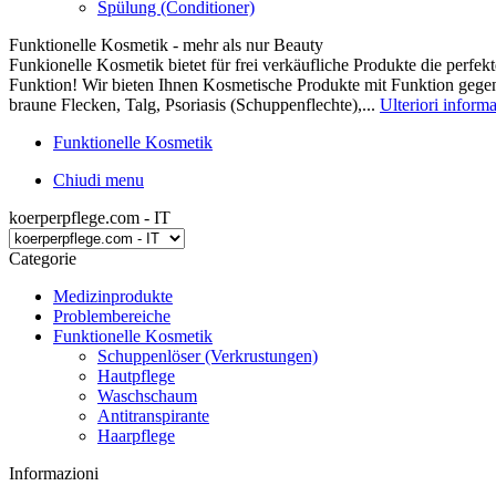
Spülung (Conditioner)
Funktionelle Kosmetik - mehr als nur Beauty
Funkionelle Kosmetik bietet für frei verkäufliche Produkte die perf
Funktion! Wir bieten Ihnen Kosmetische Produkte mit Funktion gegen
braune Flecken, Talg, Psoriasis (Schuppenflechte),...
Ulteriori inform
Funktionelle Kosmetik
Chiudi menu
koerperpflege.com - IT
Categorie
Medizinprodukte
Problembereiche
Funktionelle Kosmetik
Schuppenlöser (Verkrustungen)
Hautpflege
Waschschaum
Antitranspirante
Haarpflege
Informazioni