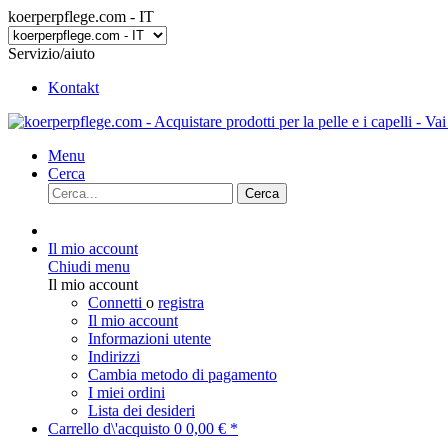
koerperpflege.com - IT
Servizio/aiuto
Kontakt
Menu
Cerca
Cerca
Il mio account
Chiudi menu
Il mio account
Connetti
o
registra
Il mio account
Informazioni utente
Indirizzi
Cambia metodo di pagamento
I miei ordini
Lista dei desideri
Carrello d\'acquisto
0
0,00 € *