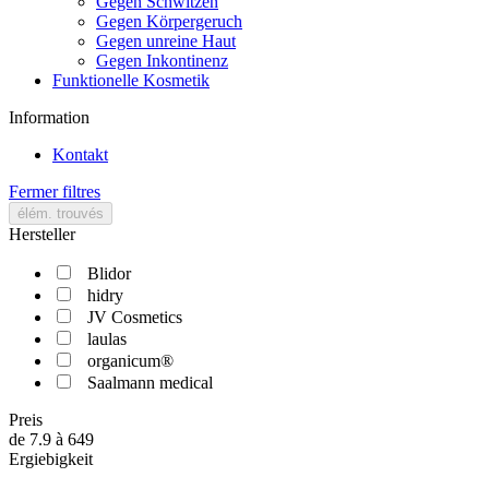
Gegen Schwitzen
Gegen Körpergeruch
Gegen unreine Haut
Gegen Inkontinenz
Funktionelle Kosmetik
Information
Kontakt
Fermer filtres
élém. trouvés
Hersteller
Blidor
hidry
JV Cosmetics
laulas
organicum®
Saalmann medical
Preis
de
7.9
à
649
Ergiebigkeit