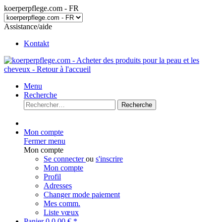
koerperpflege.com - FR
Assistance/aide
Kontakt
Menu
Recherche
Recherche
Mon compte
Fermer menu
Mon compte
Se connecter
ou
s'inscrire
Mon compte
Profil
Adresses
Changer mode paiement
Mes comm.
Liste vœux
Panier
0
0,00 € *