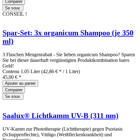
Comparer
Se souv.
CONSEIL !
Spar-Set: 3x organicum Shampoo (je 350
ml)
3 Flaschen Mengenrabatt - Sie lieben organicum Shampoo? Sparen
Sie bei dieser dauerhaft vergünstigten Produktkombination bares
Geld!
Contenu
1.05 Liter
(42,86 € * / 1 Liter)
45,00 € *
Ajouter au
panier
Comparer
Se souv.
Saalux® Lichtkamm UV-B (311 nm)
UV-Kamm zur Phototherapie (Lichttherapie) gegen Psoriasis
(Schuppenflechte), Vitiligo (Weißfleckenkrankheit) und