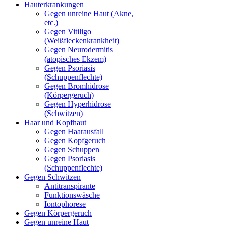
Hauterkrankungen
Gegen unreine Haut (Akne,
etc.)
Gegen Vitiligo
(Weißfleckenkrankheit)
Gegen Neurodermitis
(atopisches Ekzem)
Gegen Psoriasis
(Schuppenflechte)
Gegen Bromhidrose
(Körpergeruch)
Gegen Hyperhidrose
(Schwitzen)
Haar und Kopfhaut
Gegen Haarausfall
Gegen Kopfgeruch
Gegen Schuppen
Gegen Psoriasis
(Schuppenflechte)
Gegen Schwitzen
Antitranspirante
Funktionswäsche
Iontophorese
Gegen Körpergeruch
Gegen unreine Haut