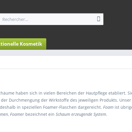
tionelle Kosmetik
äume haben sich in vielen Bereichen der Hautpflege etabliert. Sie
n der Durchmengung der Wirkstoffe des jeweiligen Produkts. Unse
deshalb in speziellen Foamer-Flaschen dargereicht.
Foam
ist übrig
umen
,
Foamer
bezeichnet ein
Schaum erzeugende System
.