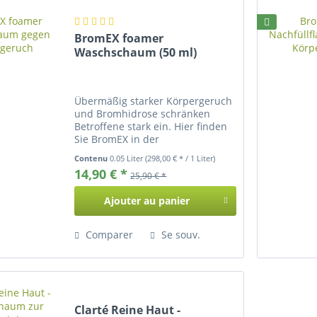
BromEX foamer
Waschschaum (50 ml)
Übermäßig starker Körpergeruch
und Bromhidrose schränken
Betroffene stark ein. Hier finden
Sie BromEX in der
Grundausstattung (Foamer).
Contenu
0.05 Liter
(298,00 € * / 1 Liter)
14,90 € *
25,90 € *
Ajouter au
panier
Comparer
Se souv.
Clarté Reine Haut -