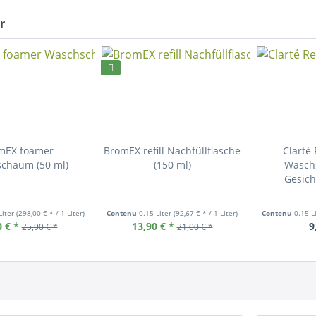
r
mEX foamer
BromEX refill Nachfüllflasche
Clarté 
chaum (50 ml)
(150 ml)
Wasch
Gesich
Liter
(298,00 € * / 1 Liter)
Contenu
0.15 Liter
(92,67 € * / 1 Liter)
Contenu
0.15 L
 € *
13,90 € *
9
25,90 € *
21,00 € *