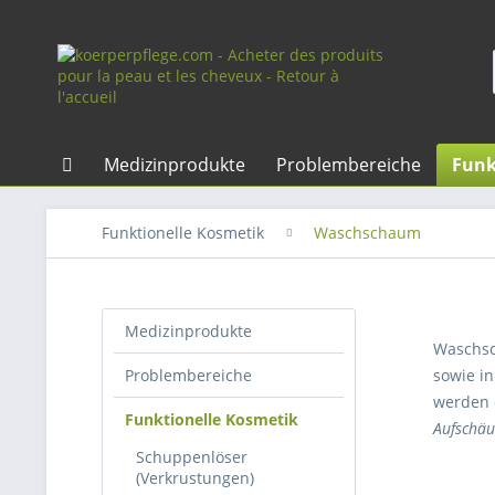
Medizinprodukte
Problembereiche
Funk
Funktionelle Kosmetik
Waschschaum
Medizinprodukte
Waschsch
Problembereiche
sowie i
werden 
Funktionelle Kosmetik
Aufschä
Schuppenlöser
(Verkrustungen)