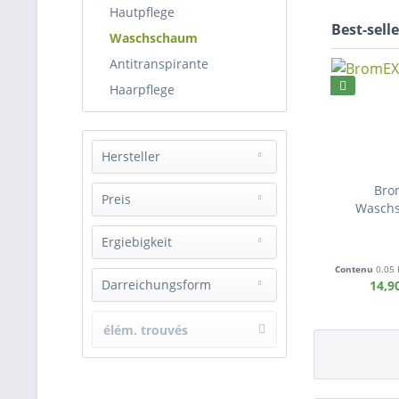
Hautpflege
Best-selle
Waschschaum
Antitranspirante
Haarpflege
Hersteller
Bro
Blidor
Preis
Waschs
JV Cosmetics
Ergiebigkeit
de
9,90 €
à
14,90 €
Contenu
0.05 
bei axilärer Anwendung meist für 3 Monate und mehr
Darreichungsform
14,90
3-5 Monate
Schaumflasche
élém. trouvés
Refill