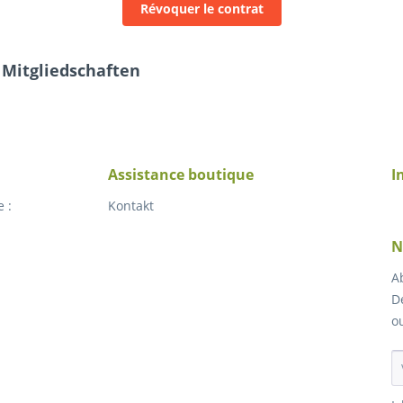
Révoquer le contrat
 Mitgliedschaften
Assistance boutique
I
 :
Kontakt
N
A
D
o