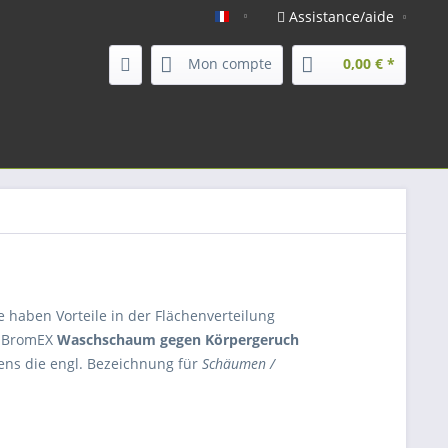
Assistance/aide
koerperpflege.com - FR
Mon compte
0,00 € *
 haben Vorteile in der Flächenverteilung
r BromEX
Waschschaum gegen Körpergeruch
ens die engl. Bezeichnung für
Schäumen /