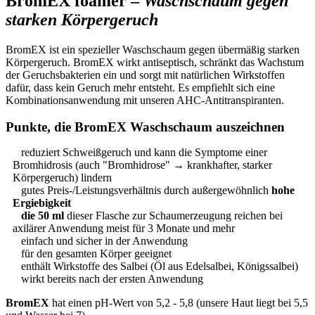
BromEX foamer –
Waschschaum gegen
starken Körpergeruch
BromEX ist ein spezieller Waschschaum gegen übermäßig starken
Körpergeruch. BromEX wirkt antiseptisch, schränkt das Wachstum
der Geruchsbakterien ein und sorgt mit natürlichen Wirkstoffen
dafür, dass kein Geruch mehr entsteht. Es empfiehlt sich eine
Kombinationsanwendung mit unseren AHC-Antitranspiranten.
Punkte, die BromEX Waschschaum auszeichnen
reduziert Schweißgeruch und kann die Symptome einer
Bromhidrosis (auch "Bromhidrose" → krankhafter, starker
Körpergeruch) lindern
gutes Preis-/Leistungsverhältnis durch außergewöhnlich
hohe
Ergiebigkeit
die 50 ml
dieser Flasche zur Schaumerzeugung reichen bei
axilärer Anwendung meist für 3 Monate und mehr
einfach und sicher in der Anwendung
für den gesamten Körper geeignet
enthält Wirkstoffe des Salbei (Öl aus Edelsalbei, Königssalbei)
wirkt bereits nach der ersten Anwendung
BromEX
hat einen pH-Wert von 5,2 - 5,8 (unsere Haut liegt bei 5,5