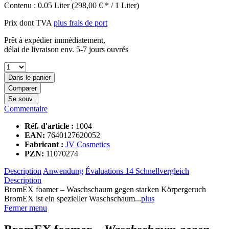
Contenu :
0.05 Liter (298,00 € * / 1 Liter)
Prix dont TVA
plus frais de port
Prêt à expédier immédiatement,
délai de livraison env. 5-7 jours ouvrés
Dans le panier
Comparer
Se souv.
Commentaire
Réf. d'article :
1004
EAN:
7640127620052
Fabricant :
JV Cosmetics
PZN:
11070274
Description
Anwendung
Évaluations
14
Schnellvergleich
Description
BromEX foamer – Waschschaum gegen starken Körpergeruch
BromEX ist ein spezieller Waschschaum...
plus
Fermer menu