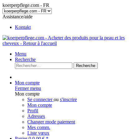
koerperpflege.com - FR
Assistance/aide
Kontakt
Menu
Recherche
Recherche
Mon compte
Fermer menu
Mon compte
Se connecter
ou
s'inscrire
Mon compte
Profil
Adresses
Changer mode paiement
Mes comm.
Liste vœux
Panier
0
0,00 € *