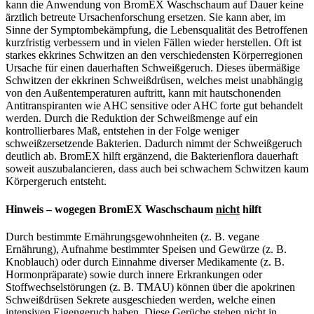
kann die Anwendung von BromEX Waschschaum auf Dauer keine
ärztlich betreute Ursachenforschung ersetzen. Sie kann aber, im
Sinne der Symptombekämpfung, die Lebensqualität des Betroffenen
kurzfristig verbessern und in vielen Fällen wieder herstellen. Oft ist
starkes ekkrines Schwitzen an den verschiedensten Körperregionen
Ursache für einen dauerhaften Schweißgeruch. Dieses übermäßige
Schwitzen der ekkrinen Schweißdrüsen, welches meist unabhängig
von den Außentemperaturen auftritt, kann mit hautschonenden
Antitranspiranten wie AHC sensitive oder AHC forte gut behandelt
werden. Durch die Reduktion der Schweißmenge auf ein
kontrollierbares Maß, entstehen in der Folge weniger
schweißzersetzende Bakterien. Dadurch nimmt der Schweißgeruch
deutlich ab. BromEX hilft ergänzend, die Bakterienflora dauerhaft
soweit auszubalancieren, dass auch bei schwachem Schwitzen kaum
Körpergeruch entsteht.
Hinweis – wogegen BromEX Waschschaum
nicht
hilft
Durch bestimmte Ernährungsgewohnheiten (z. B. vegane
Ernährung), Aufnahme bestimmter Speisen und Gewürze (z. B.
Knoblauch) oder durch Einnahme diverser Medikamente (z. B.
Hormonpräparate) sowie durch innere Erkrankungen oder
Stoffwechselstörungen (z. B. TMAU) können über die apokrinen
Schweißdrüsen Sekrete ausgeschieden werden, welche einen
intensiven Eigengeruch haben. Diese Gerüche stehen nicht in