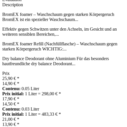
Description
BromEX foamer – Waschschaum gegen starken Körpergeruch
BromEX ist ein spezieller Waschschaum...
Effektiv gegen Schwitzen unter den Achseln, im Gesicht und an
weiteren sensiblen Bereichen,...
BromEX foamer Refill (Nachfüllflasche) – Waschschaum gegen
starken Körpergeruch WICHTIG:...
Dry balance Deodorant ohne Aluminium Für das besonders
hautfreundliche dry balance Deodorant...
Prix
25,90 € *
14,90 € *
Contenu:
0.05 Liter
Prix initial:
1 Liter = 298,00 € *
17,90 € *
14,50 € *
Contenu:
0.03 Liter
Prix initial:
1 Liter = 483,33 € *
21,00 € *
13,90 € *