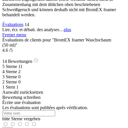
Zusammenhang mit dem üblichen oben beschriebenen
Schweißgeruch und können deshalb nicht mit BromEX foamer
behandelt werden.
Évaluations
14
Lire, écr. et débatt. des analyses…
plus
Fermer menu
Évaluations de clients pour "BromEX foamer Waschschaum
(50 ml)"
4.6
/5
14
Bewertungen
5
Sterne
11
4
Sterne
2
3
Sterne
0
2
Sterne
0
1
Stern
1
Auswahl zurücksetzen
Bewertung schreiben
Écrire une évaluation
Les évaluations sont publiées après vérification.
bitte Sterne vergeben