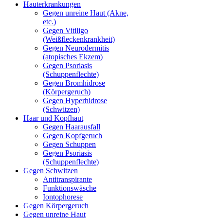
Hauterkrankungen
Gegen unreine Haut (Akne,
etc.)
Gegen Vitiligo
(Weißfleckenkrankheit)
Gegen Neurodermitis
(atopisches Ekzem)
Gegen Psoriasis
(Schuppenflechte)
Gegen Bromhidrose
(Körpergeruch)
Gegen Hyperhidrose
(Schwitzen)
Haar und Kopfhaut
Gegen Haarausfall
Gegen Kopfgeruch
Gegen Schuppen
Gegen Psoriasis
(Schuppenflechte)
Gegen Schwitzen
Antitranspirante
Funktionswäsche
Iontophorese
Gegen Körpergeruch
Gegen unreine Haut