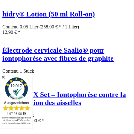
hidry® Lotion (50 ml Roll-on)
Contenu
0.05 Liter
(258,00 € * / 1 Liter)
12,90 € *
Électrode cervicale Saalio® pour
iontophorèse avec fibres de graphite
Contenu
1 Stück
89,00 € *
✕
Saalio® AX Set – Iontophorèse contre la
transpiration des aisselles
Contenu
1 Stück
639,00 € *
664,00 € *