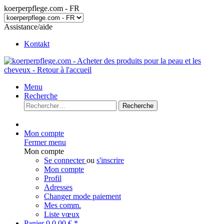
koerperpflege.com - FR
Assistance/aide
Kontakt
Menu
Recherche
Recherche
Mon compte
Fermer menu
Mon compte
Se connecter
ou
s'inscrire
Mon compte
Profil
Adresses
Changer mode paiement
Mes comm.
Liste vœux
Panier
0
0,00 € *