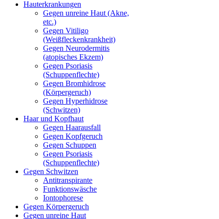
Hauterkrankungen
Gegen unreine Haut (Akne,
etc.)
Gegen Vitiligo
(Weißfleckenkrankheit)
Gegen Neurodermitis
(atopisches Ekzem)
Gegen Psoriasis
(Schuppenflechte)
Gegen Bromhidrose
(Körpergeruch)
Gegen Hyperhidrose
(Schwitzen)
Haar und Kopfhaut
Gegen Haarausfall
Gegen Kopfgeruch
Gegen Schuppen
Gegen Psoriasis
(Schuppenflechte)
Gegen Schwitzen
Antitranspirante
Funktionswäsche
Iontophorese
Gegen Körpergeruch
Gegen unreine Haut