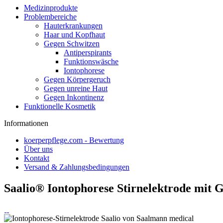
Medizinprodukte
Problembereiche
Hauterkrankungen
Haar und Kopfhaut
Gegen Schwitzen
Antiperspirants
Funktionswäsche
Iontophorese
Gegen Körpergeruch
Gegen unreine Haut
Gegen Inkontinenz
Funktionelle Kosmetik
Informationen
koerperpflege.com - Bewertung
Über uns
Kontakt
Versand & Zahlungsbedingungen
Saalio® Iontophorese Stirnelektrode mit 