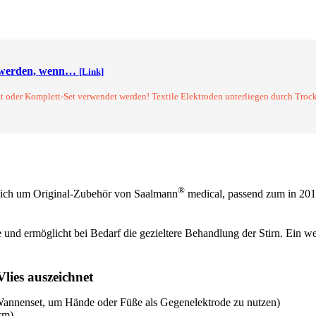
 verwendet werden! Textile Elektroden unterliegen durch Trocknung und Nutzung m
 werden, wenn…
[Link]
t oder Komplett-Set verwendet werden! Textile Elektroden unterliegen durch Trock
®
 sich um Original-Zubehör von Saalmann
medical, passend zum in 201
 und ermöglicht bei Bedarf die gezieltere Behandlung der Stirn. Ein we
lies auszeichnet
 Wannenset, um Hände oder Füße als Gegenelektrode zu nutzen)
cm)