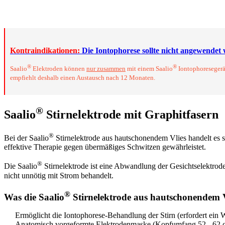
Stirnelektrode mit Graphitfasern kann nur zusammen mit einem Iontophoresegerät
Austausch nach 12 Monaten.
Kontraindikationen:
Die Iontophorese sollte
nicht
angewendet
®
®
Saalio
Elektroden können
nur zusammen
mit einem Saalio
Iontophoresegerä
empfiehlt deshalb einen Austausch nach 12 Monaten.
®
Saalio
Stirnelektrode mit Graphitfasern
®
Bei der Saalio
Stirnelektrode aus hautschonendem Vlies handelt es
effektive Therapie gegen übermäßiges Schwitzen gewährleistet.
®
Die Saalio
Stirnelektrode ist eine Abwandlung der Gesichtselektrode
nicht unnötig mit Strom behandelt.
®
Was die Saalio
Stirnelektrode aus hautschonendem V
Ermöglicht die Iontophorese-Behandlung der Stirn (erfordert ein
Anatomisch vorgeformte Elektrodenmaske (Kopfumfang 52 - 62 