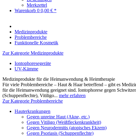
Merkzettel
Warenkorb
0
0,00 € *
Medizinprodukte
Problembereiche
Funktionelle Kosmetik
Zur Kategorie Medizinprodukte
Iontophoresegeräte
UV-Kämme
Medizinprodukte für die Heimanwendung & Heimtherapie
Für viele Problembereiche – Haut & Haar betreffend – gibt es Medizi
für die Heimanwendung geeignet sind. Iontophorese gegen Schwitz
(Schuppenflechte), Vitiligo...
mehr erfahren
Zur Kategorie Problembereiche
Hauterkrankungen
Gegen unreine Haut (Akne, etc.)
Gegen Vitiligo (Weißfleckenkrankheit)
Gegen Neurodermitis (atopisches Ekzem)
Gegen Psoriasis (Schuppenflechte)