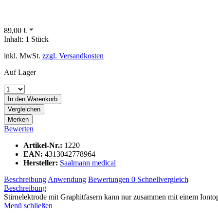
89,00 € *
Inhalt:
1 Stück
inkl. MwSt.
zzgl. Versandkosten
Auf Lager
In den
Warenkorb
Vergleichen
Merken
Bewerten
Artikel-Nr.:
1220
EAN:
4313042778964
Hersteller:
Saalmann medical
Beschreibung
Anwendung
Bewertungen
0
Schnellvergleich
Beschreibung
Stirnelektrode mit Graphitfasern kann nur zusammen mit einem Ionto
Menü schließen