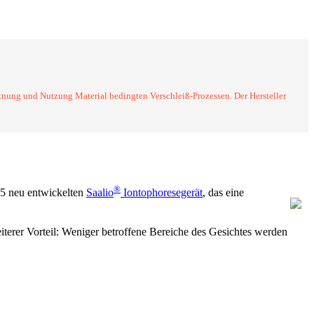
aterialbedingten Verschleiß-Prozessen. Der Hersteller empfiehlt deshalb einen
nung und Nutzung Material bedingten Verschleiß-Prozessen. Der Hersteller
®
5 neu entwickelten
Saalio
Iontophoresegerät
, das eine
iterer Vorteil: Weniger betroffene Bereiche des Gesichtes werden