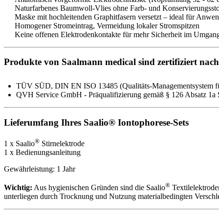
Naturfarbenes Baumwoll-Vlies ohne Farb- und Konservierungsstof
Maske mit hochleitenden Graphitfasern versetzt – ideal für Anwen
Homogener Stromeintrag, Vermeidung lokaler Stromspitzen
Keine offenen Elektrodenkontakte für mehr Sicherheit im Umgan
Produkte von Saalmann medical sind zertifiziert nach
TÜV SÜD, DIN EN ISO 13485 (Qualitäts-Managementsystem fü
QVH Service GmbH - Präqualifizierung gemäß § 126 Absatz 1
Lieferumfang Ihres Saalio® Iontophorese-Sets
®
1 x Saalio
Stirnelektrode
1 x Bedienungsanleitung
Gewährleistung: 1 Jahr
®
Wichtig:
Aus hygienischen Gründen sind die Saalio
Textilelektrod
unterliegen durch Trocknung und Nutzung materialbedingten Verschle