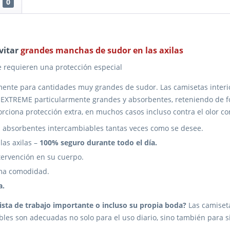
0
vitar
grandes manchas de sudor en las axilas
e requieren una protección especial
ente para cantidades muy grandes de sudor. Las camisetas interior
as EXTREME particularmente grandes y absorbentes, reteniendo de 
ciona protección extra, en muchos casos incluso contra el olor co
as absorbentes intercambiables tantas veces como se desee.
las axilas –
100% seguro durante todo el día.
tervención en su cuerpo.
ima comodidad.
a.
ista de trabajo importante o incluso su propia boda?
Las camiseta
ables son adecuadas no solo para el uso diario, sino también para 