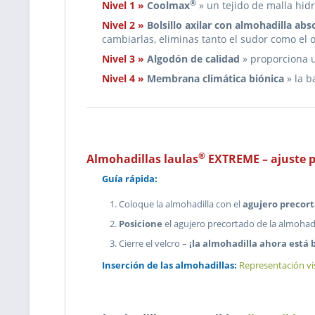
®
Nivel 1 »
Coolmax
» un tejido de malla hidró
Nivel 2 »
Bolsillo axilar con almohadilla ab
cambiarlas, eliminas tanto el sudor como el o
Nivel 3 »
Algodón de calidad
» proporciona 
Nivel 4 »
Membrana climática biónica
» la b
®
Almohadillas laulas
EXTREME – ajuste p
Guía rápida:
Coloque la almohadilla con el
agujero precor
Posicione
el agujero precortado de la almohadill
Cierre el velcro –
¡la almohadilla ahora está 
Inserción de las almohadillas:
Representación vi