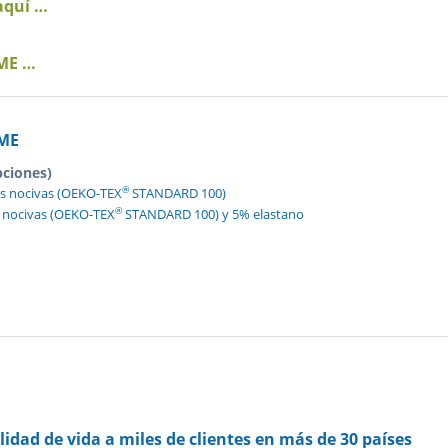
aquí …
EME …
ME
pciones)
®
as nocivas (OEKO-TEX
STANDARD 100)
®
s nocivas (OEKO-TEX
STANDARD 100) y 5% elastano
idad de vida a miles de clientes en más de 30 países