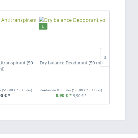
itranspirant (50
Dry balance Deodorant (50 ml)
AHC 
ml)
Antitra
er
(518,00 € * / 1 Liter)
Contenido
0.05 Liter
(178,00 € * / 1 Liter)
Contenido
0.03 Li
90 € *
8,90 € *
De 14,50
9,90 € *