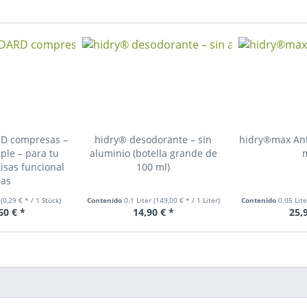
RD compresas –
hidry® desodorante – sin
hidry®max Ant
ple – para tu
aluminio (botella grande de
isas funcional
100 ml)
las
k
(0,29 € * / 1 Stück)
Contenido
0.1 Liter
(149,00 € * / 1 Liter)
Contenido
0.05 Lit
60 € *
14,90 € *
25,