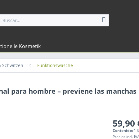
tionelle Kosmetik
 Schwitzen
Funktionswäsche
nal para hombre – previene las manchas
59,90 
Contenido:
1 
Precios incl. IV