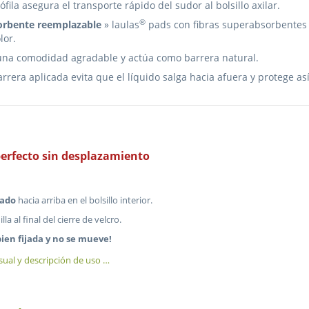
fila asegura el transporte rápido del sudor al bolsillo axilar.
®
sorbente reemplazable
» laulas
pads con fibras superabsorbentes 
lor.
una comodidad agradable y actúa como barrera natural.
arrera aplicada evita que el líquido salga hacia afuera y protege as
erfecto sin desplazamiento
tado
hacia arriba en el bolsillo interior.
a al final del cierre de velcro.
bien fijada y no se mueve!
sual y descripción de uso …