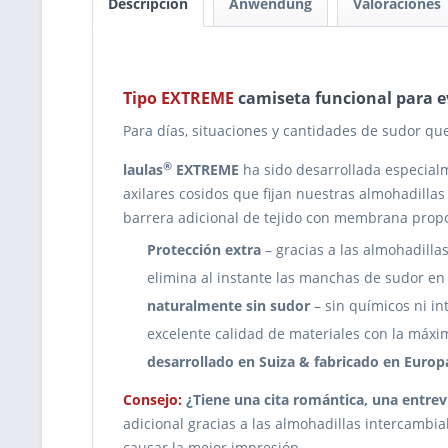
Descripción
Anwendung
Valoraciones
Tipo EXTREME
camiseta funcional para e
Para días, situaciones y cantidades de sudor qu
®
laulas
EXTREME
ha sido desarrollada especialm
axilares cosidos que fijan nuestras almohadill
barrera adicional de tejido con membrana propor
Protección extra
– gracias a las almohadill
elimina al instante las manchas de sudor en 
naturalmente sin sudor
– sin químicos ni in
excelente calidad de materiales con la máx
desarrollado en Suiza & fabricado en Europ
Consejo:
¿Tiene una cita romántica, una entrev
adicional gracias a las almohadillas intercambi
causar la mejor impresión.