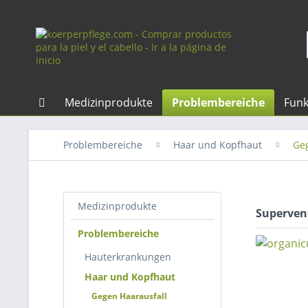
Medizinprodukte
Problembereiche
Funk
Problembereiche
Haar und Kopfhaut
Geg
Medizinprodukte
Superven
Problembereiche
Hauterkrankungen
Haar und Kopfhaut
Gegen Haarausfall