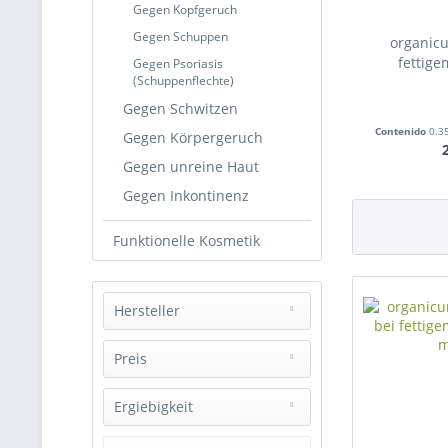
Gegen Kopfgeruch
Gegen Schuppen
organic
fettige
Gegen Psoriasis
(Schuppenflechte)
Gegen Schwitzen
Contenido
0.3
Gegen Körpergeruch
Gegen unreine Haut
Gegen Inkontinenz
Funktionelle Kosmetik
Hersteller
organicum®
Preis
Ergiebigkeit
de
15,90 €
a
45,00 €