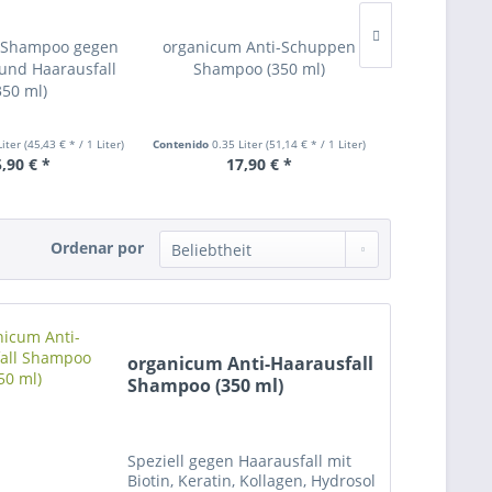
 Shampoo gegen
organicum Anti-Schuppen
Spar-Set:
und Haarausfall
Shampoo (350 ml)
Shampoo 
350 ml)
Liter
(45,43 € * / 1 Liter)
Contenido
0.35 Liter
(51,14 € * / 1 Liter)
Contenido
1.05 Li
,90 € *
17,90 € *
45,
Ordenar por
organicum Anti-Haarausfall
Shampoo (350 ml)
Speziell gegen Haarausfall mit
Biotin, Keratin, Kollagen, Hydrosol