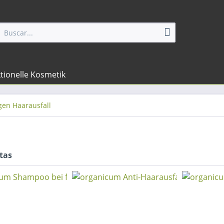
tionelle Kosmetik
en Haarausfall
tas