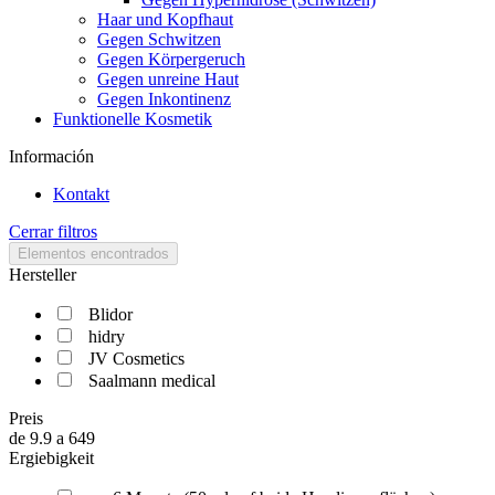
Haar und Kopfhaut
Gegen Schwitzen
Gegen Körpergeruch
Gegen unreine Haut
Gegen Inkontinenz
Funktionelle Kosmetik
Información
Kontakt
Cerrar filtros
Elementos encontrados
Hersteller
Blidor
hidry
JV Cosmetics
Saalmann medical
Preis
de
9.9
a
649
Ergiebigkeit