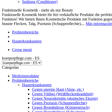
Spülung (Conditioner)
Funktionelle Kosmetik - mehr als nur Beauty
Funkionelle Kosmetik bietet für frei verkäufliche Produkte die perf
Funktion! Wir bieten Ihnen Kosmetische Produkte mit Funktion gegen
braune Flecken, Talg, Psoriasis (Schuppenflechte),...
Más informació
Problembereiche
Hauterkrankungen
Cerrar menú
koerperpflege.com - ES
Categorías
Medizinprodukte
Problembereiche
Hauterkrankungen
Gegen unreine Haut (Akne, etc.)
Gegen Vitiligo (Weißfleckenkrankheit)
Gegen Neurodermitis (atopisches Ekzem)
Gegen Psoriasis (Schuppenflechte)
Gegen Bromhidrose (Körpergeruch)
Gegen Hyperhidrose (Schwitzen)