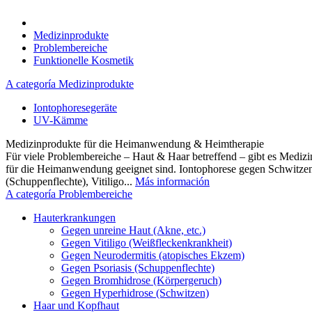
Medizinprodukte
Problembereiche
Funktionelle Kosmetik
A categoría Medizinprodukte
Iontophoresegeräte
UV-Kämme
Medizinprodukte für die Heimanwendung & Heimtherapie
Für viele Problembereiche – Haut & Haar betreffend – gibt es Medizi
für die Heimanwendung geeignet sind. Iontophorese gegen Schwitz
(Schuppenflechte), Vitiligo...
Más información
A categoría Problembereiche
Hauterkrankungen
Gegen unreine Haut (Akne, etc.)
Gegen Vitiligo (Weißfleckenkrankheit)
Gegen Neurodermitis (atopisches Ekzem)
Gegen Psoriasis (Schuppenflechte)
Gegen Bromhidrose (Körpergeruch)
Gegen Hyperhidrose (Schwitzen)
Haar und Kopfhaut