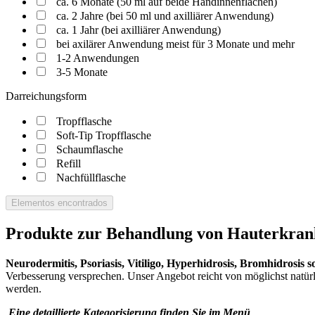
ca. 6 Monate (50 ml auf beide Handinnenflächen)
ca. 2 Jahre (bei 50 ml und axilliärer Anwendung)
ca. 1 Jahr (bei axilliärer Anwendung)
bei axilärer Anwendung meist für 3 Monate und mehr
1-2 Anwendungen
3-5 Monate
Darreichungsform
Tropfflasche
Soft-Tip Tropfflasche
Schaumflasche
Refill
Nachfüllflasche
Elementos encontrados
Produkte zur Behandlung von Hauterkra
Neurodermitis, Psoriasis, Vitiligo, Hyperhidrosis, Bromhidrosis 
Verbesserung versprechen. Unser Angebot reicht von möglichst natür
werden.
Eine detaillierte Kategorisierung finden Sie im Menü