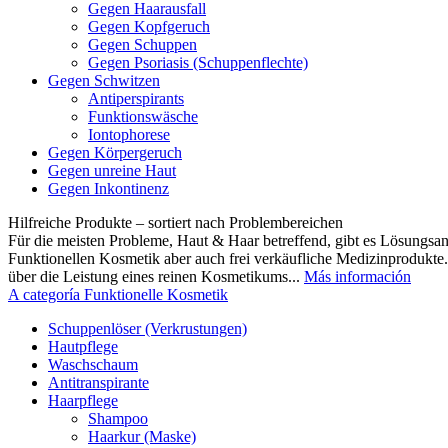
Gegen Haarausfall
Gegen Kopfgeruch
Gegen Schuppen
Gegen Psoriasis (Schuppenflechte)
Gegen Schwitzen
Antiperspirants
Funktionswäsche
Iontophorese
Gegen Körpergeruch
Gegen unreine Haut
Gegen Inkontinenz
Hilfreiche Produkte – sortiert nach Problembereichen
Für die meisten Probleme, Haut & Haar betreffend, gibt es Lösungsa
Funktionellen Kosmetik aber auch frei verkäufliche Medizinprodukte
über die Leistung eines reinen Kosmetikums...
Más información
A categoría Funktionelle Kosmetik
Schuppenlöser (Verkrustungen)
Hautpflege
Waschschaum
Antitranspirante
Haarpflege
Shampoo
Haarkur (Maske)