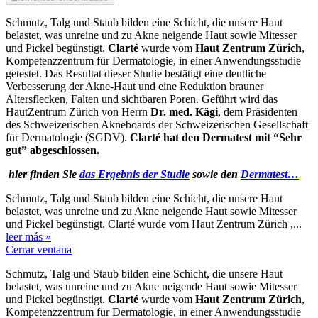
Schmutz, Talg und Staub bilden eine Schicht, die unsere Haut
belastet, was unreine und zu Akne neigende Haut sowie Mitesser
und Pickel begünstigt.
Clarté
wurde vom
Haut Zentrum Zürich
,
Kompetenzzentrum für Dermatologie, in einer Anwendungsstudie
getestet. Das Resultat dieser Studie bestätigt eine deutliche
Verbesserung der Akne-Haut und eine Reduktion brauner
Altersflecken, Falten und sichtbaren Poren. Geführt wird das
HautZentrum Zürich von Herrn
Dr. med. Kägi
, dem Präsidenten
des Schweizerischen Akneboards der Schweizerischen Gesellschaft
für Dermatologie (SGDV).
Clarté hat den Dermatest mit “Sehr
gut” abgeschlossen.
hier finden Sie
das Ergebnis der Studie
sowie den
Dermatest…
Schmutz, Talg und Staub bilden eine Schicht, die unsere Haut
belastet, was unreine und zu Akne neigende Haut sowie Mitesser
und Pickel begünstigt. Clarté wurde vom Haut Zentrum Zürich ,...
leer más »
Cerrar ventana
Schmutz, Talg und Staub bilden eine Schicht, die unsere Haut
belastet, was unreine und zu Akne neigende Haut sowie Mitesser
und Pickel begünstigt.
Clarté
wurde vom
Haut Zentrum Zürich
,
Kompetenzzentrum für Dermatologie, in einer Anwendungsstudie