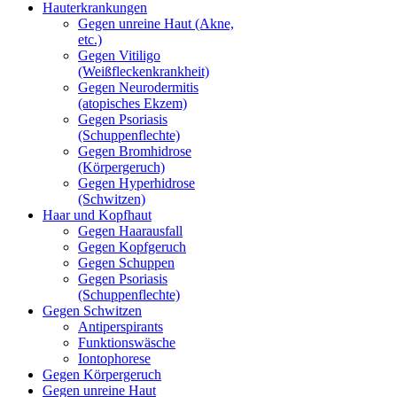
Hauterkrankungen
Gegen unreine Haut (Akne,
etc.)
Gegen Vitiligo
(Weißfleckenkrankheit)
Gegen Neurodermitis
(atopisches Ekzem)
Gegen Psoriasis
(Schuppenflechte)
Gegen Bromhidrose
(Körpergeruch)
Gegen Hyperhidrose
(Schwitzen)
Haar und Kopfhaut
Gegen Haarausfall
Gegen Kopfgeruch
Gegen Schuppen
Gegen Psoriasis
(Schuppenflechte)
Gegen Schwitzen
Antiperspirants
Funktionswäsche
Iontophorese
Gegen Körpergeruch
Gegen unreine Haut