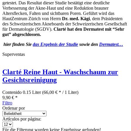
getestet. Das Resultat dieser Studie bestätigt eine deutliche
Verbesserung der Akne-Haut und eine Reduktion brauner
Altersflecken, Falten und sichtbaren Poren. Geführt wird das
HautZentrum Zürich von Herrn
Dr. med. Kägi
, dem Präsidenten
des Schweizerischen Akneboards der Schweizerischen Gesellschaft
für Dermatologie (SGDV).
Clarté hat den Dermatest mit “Sehr
gut” abgeschlossen.
hier finden Sie
das Ergebnis der Studie
sowie den
Dermatest…
Superventas
Clarté Reine Haut - Waschschaum zur
Gesichtsreinigung
Contenido
0.15 Liter
(66,00 € * / 1 Liter)
9,90 € *
Filtro
Ordenar por
Artículos por página:
Für die Filterung wurden keine Ergebnisse gefunden!