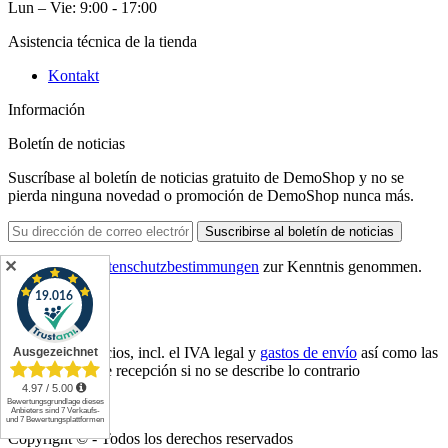
Lun – Vie: 9:00 - 17:00
Asistencia técnica de la tienda
Kontakt
Información
Boletín de noticias
Suscríbase al boletín de noticias gratuito de DemoShop y no se
pierda ninguna novedad o promoción de DemoShop nunca más.
Suscribirse al boletín de noticias
Ich habe die
Datenschutzbestimmungen
zur Kenntnis genommen.
✕
* Todos los precios, incl. el IVA legal y
gastos de envío
así como las
posibles tasas de recepción si no se describe lo contrario
Kontakt
Copyright © - Todos los derechos reservados