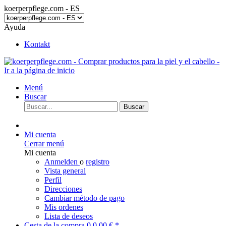
koerperpflege.com - ES
Ayuda
Kontakt
Menú
Buscar
Buscar
Mi cuenta
Cerrar menú
Mi cuenta
Anmelden
o
registro
Vista general
Perfil
Direcciones
Cambiar método de pago
Mis ordenes
Lista de deseos
Cesta de la compra
0
0,00 € *