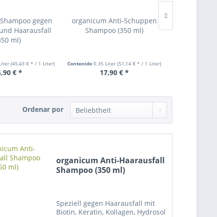
 Shampoo gegen
organicum Anti-Schuppen
Spar-Set:
und Haarausfall
Shampoo (350 ml)
Shampoo 
350 ml)
Liter
(45,43 € * / 1 Liter)
Contenido
0.35 Liter
(51,14 € * / 1 Liter)
Contenido
1.05 Li
,90 € *
17,90 € *
45,
Ordenar por
organicum Anti-Haarausfall
Shampoo (350 ml)
Speziell gegen Haarausfall mit
Biotin, Keratin, Kollagen, Hydrosol