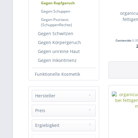
Gegen Kopfgeruch
Gegen Schuppen
organic
fettige
Gegen Psoriasis
(Schuppenflechte)
Gegen Schwitzen
Contenido
0.3
Gegen Körpergeruch
Gegen unreine Haut
Gegen Inkontinenz
Funktionelle Kosmetik
Hersteller
organicum®
Preis
Ergiebigkeit
de
15,90 €
a
45,00 €