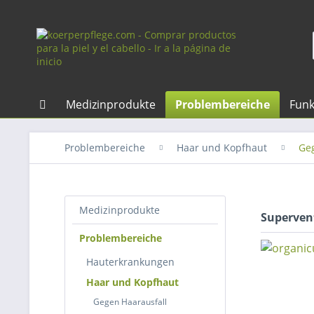
Medizinprodukte
Problembereiche
Funk
Problembereiche
Haar und Kopfhaut
Ge
Medizinprodukte
Superven
Problembereiche
Hauterkrankungen
Haar und Kopfhaut
Gegen Haarausfall