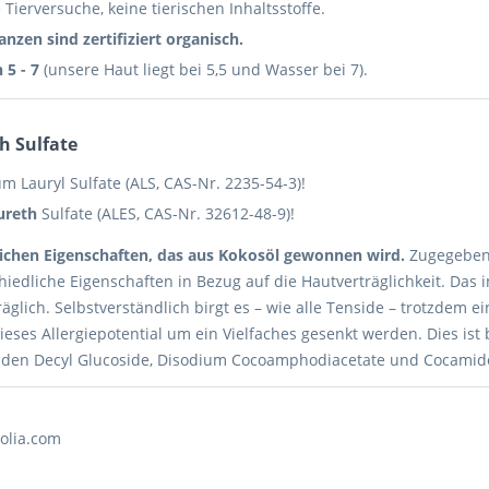
Tierversuche, keine tierischen Inhaltsstoffe.
anzen sind zertifiziert organisch.
 5 - 7
(unsere Haut liegt bei 5,5 und Wasser bei 7).
h Sulfate
Lauryl Sulfate (ALS, CAS-Nr. 2235-54-3)!
ureth
Sulfate (ALES, CAS-Nr. 32612-48-9)!
glichen Eigenschaften, das aus Kokosöl gewonnen wird.
Zugegeben
iedliche Eigenschaften in Bezug auf die Hautverträglichkeit. Das 
räglich. Selbstverständlich birgt es – wie alle Tenside – trotzdem e
eses Allergiepotential um ein Vielfaches gesenkt werden. Dies ist
siden Decyl Glucoside, Disodium Cocoamphodiacetate und Cocamid
tolia.com