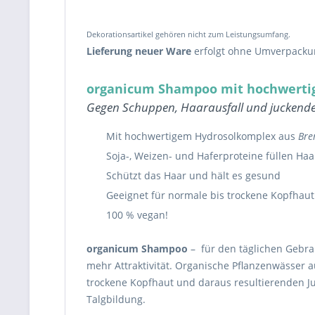
Für alle Haartypen. Vegan, mit hochwertigen Hydrolaten, Prot
Dekorationsartikel gehören nicht zum Leistungsumfang.
Lieferung neuer Ware
erfolgt ohne Umverpackung
organicum Shampoo mit hochwerti
Gegen Schuppen, Haarausfall und juckend
Mit hochwertigem Hydrosolkomplex aus
Bre
Soja-, Weizen- und Haferproteine füllen Haar
Schützt das Haar und hält es gesund
Geeignet für normale bis trockene Kopfhaut
100 % vegan!
organicum Shampoo
– für den täglichen Gebra
mehr Attraktivität. Organische Pflanzenwässer 
trockene Kopfhaut und daraus resultierenden Ju
Talgbildung.