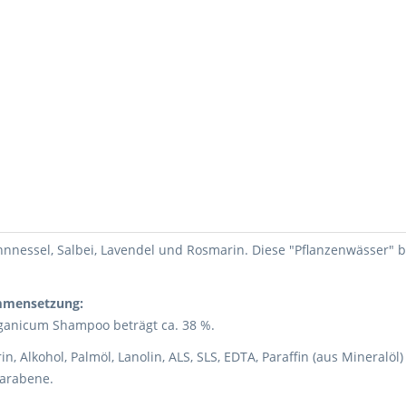
nnnessel, Salbei, Lavendel und Rosmarin. Diese "Pflanzenwässer" 
ammensetzung:
ganicum Shampoo beträgt ca. 38 %.
rin, Alkohol, Palmöl, Lanolin, ALS, SLS, EDTA, Paraffin (aus Mineralö
Parabene.