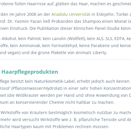
roteine füllen Haarrisse auf, glätten das Haar, machen es geschm
den im Jahre 2008 an der
Anadolu Universität
in Eskişehir, Türkei
of. Dr. Yasmin Yazan ließ Probanden das Shampoo einen Monat lang
iven Eindruck. Die Publikation dieser klinischen Panel-Studie kön
 Alkohol, kein Palmöl, kein Lanolin (Wollfett), kein ALS, SLS, EDTA, 
toffe, kein Ammoniak, kein Formaldehyd, keine Parabene und keinerl
 und vegan) und die grüne Plakette von Animals Liberty.
m Haarpflegeprodukten
ege besitzt kein Naturkosmetik-Label, erhebt jedoch auch keinen 
osol' (Pflanzenwässer/Hydrolat) in einer sehr hohen Konzentratio
chkeit (die Wildkräuter werden per Hand und ohne Anwendung von D
nimum an konservierender Chemie nicht haltbar zu machen.
 Wirkstoffe von Kräutern bestmöglich kosmetisch nutzbar zu mache
elmehr wird versucht Wirkstoffe wie z. B. pflanzliche Tenside und d
ndliche Haartypen kaum mit Problemen rechnen müssen.