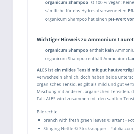
organicum Shampoo
ist 100 % vegan: Keine 
sämtliche für das Hydrosol verwendeten
Pfl
organicum Shampoo hat einen
pH-Wert von
Wichtiger Hinweis zu Ammonium Lauret
organicum Shampoo
enthält
kein
Ammonium 
organicum Shampoo enthält Ammonium
La
ALES ist ein mildes Tensid mit gut hautverträ
Verwechseln ähnlich, doch haben beide untersch
organisches Tensid, es gilt als mild und gut vert
Mischung mit anderen, organischen Tensiden, di
Fall: ALES wird zusammen mit den sanften Ten
Bildrechte:
branch with fresh green leaves © artant - Fo
Stinging Nettle © Stocksnapper - Fotolia.com