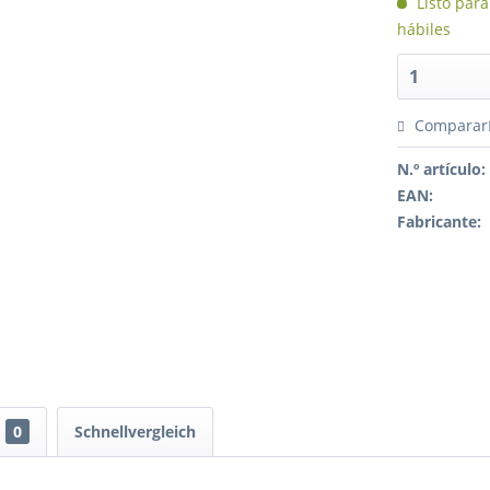
Listo para
hábiles
Comparar
N.º artículo:
EAN:
Fabricante:
0
Schnellvergleich