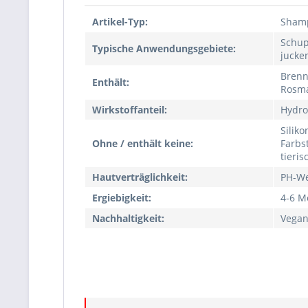
Artikel-Typ:
Sham
Schup
Typische Anwendungsgebiete:
jucke
Brenn
Enthält:
Rosma
Wirkstoffanteil:
Hydro
Siliko
Ohne / enthält keine:
Farbs
tieris
Hautverträglichkeit:
PH-We
Ergiebigkeit:
4-6 M
Nachhaltigkeit:
Vega