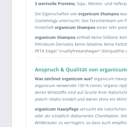
3 wertvolle Proteine,
Soja-, Weizen- und Haferp
Die Eigenschaften von
organicum Shampoo
wur
Cosmetology
untersucht. Das Forscherteam um Pr
hinterließ
organicum Shampoo
einen sehr posit
organicum Shampoo
enthält keine Silikone, kein
Petroleum-Derivate), keine Gelatine, keine Farbs
PETA Siegel "crueltyfreeandvegan" (tierqualfrei
Anspruch & Qualität von organicu
Was zeichnet organicum aus?
organicum Haarpfl
organicum verwendet 100 % reines 'organic Hydr
deren Wirkstoffe sind auf Grund ihrer Natürli
jedoch relativ instabil und wären ohne ein Mi
organicum Haarpflege
versucht die natürlichen
oder als schädlich deklarierten Chemikalien. Vi
Wildkräuter zu verringern, so dass auch empfi