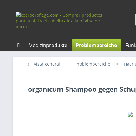
Medizinprodukte
Problembereiche
Funk
Vista general
Problembereiche
Haar 
organicum Shampoo gegen Schup