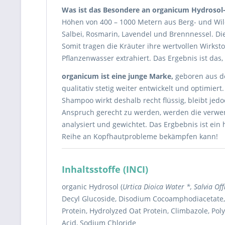
Was ist das Besondere an organicum Hydroso
Höhen von 400 – 1000 Metern aus Berg- und Wil
Salbei, Rosmarin, Lavendel und Brennnessel. Di
Somit tragen die Kräuter ihre wertvollen Wirkst
Pflanzenwasser extrahiert. Das Ergebnis ist das
organicum ist eine junge Marke,
geboren aus de
qualitativ stetig weiter entwickelt und optimie
Shampoo wirkt deshalb recht flüssig, bleibt jed
Anspruch gerecht zu werden, werden die verwen
analysiert und gewichtet. Das Ergbebnis ist ei
Reihe an Kopfhautprobleme bekämpfen kann!
Inhaltsstoffe (INCI)
organic Hydrosol (
Urtica Dioica Water *, Salvia Of
Decyl Glucoside, Disodium Cocoamphodiacetate, 
Protein, Hydrolyzed Oat Protein, Climbazole, Pol
Acid, Sodium Chloride