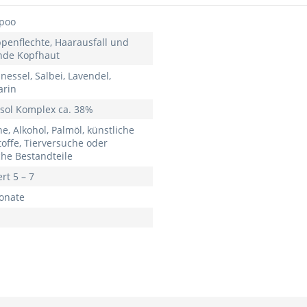
poo
penflechte, Haarausfall und
nde Kopfhaut
nessel, Salbei, Lavendel,
rin
sol Komplex ca. 38%
ne, Alkohol, Palmöl, künstliche
toffe, Tierversuche oder
che Bestandteile
rt 5 – 7
onate
n