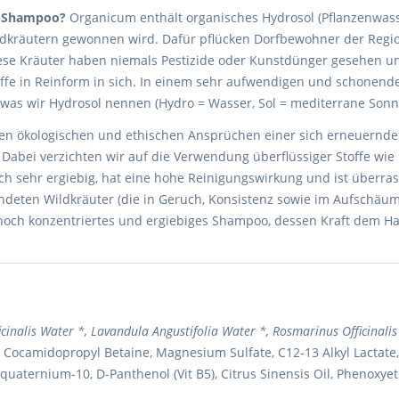
l-Shampoo?
Organicum enthält organisches Hydrosol (Pflanzenwass
dkräutern gewonnen wird. Dafür pflücken Dorfbewohner der Region
ese Kräuter haben niemals Pestizide oder Kunstdünger gesehen un
offe in Reinform in sich. In einem sehr aufwendigen und schonend
, was wir Hydrosol nennen (Hydro = Wasser, Sol = mediterrane Sonn
n ökologischen und ethischen Ansprüchen einer sich erneuernde
rt. Dabei verzichten wir auf die Verwendung überflüssiger Stoffe wi
och sehr ergiebig, hat eine hohe Reinigungswirkung und ist überra
deten Wildkräuter (die in Geruch, Konsistenz sowie im Aufschäum
n hoch konzentriertes und ergiebiges Shampoo, dessen Kraft dem Ha
ficinalis Water *, Lavandula Angustifolia Water *, Rosmarinus Officinali
Cocamidopropyl Betaine, Magnesium Sulfate, C12-13 Alkyl Lactate,
yquaternium-10, D-Panthenol (Vit B5), Citrus Sinensis Oil, Phenoxye